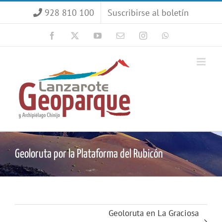
Saltar
928 810 100
Suscribirse al boletín
al
contenido
Facebook
X
YouTube
Correo
Instagram
WhatsApp
electrónico
Geoloruta por la Plataforma del Rubicón
Geoloruta en La Graciosa