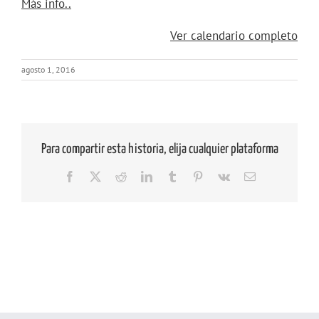
about
Más info..
{title}
Ver calendario completo
agosto 1, 2016
Para compartir esta historia, elija cualquier plataforma
Facebook
X
Reddit
LinkedIn
Tumblr
Pinterest
Vk
Correo
electrónico