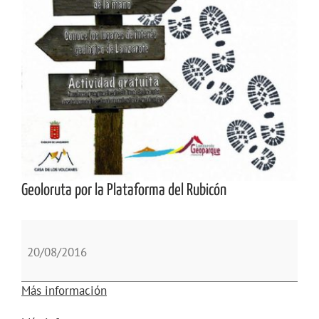
Geoloruta por la Plataforma del Rubicón
Geoloruta
por
20/08/2016
la
Plataforma
Más información
del
Rubicón