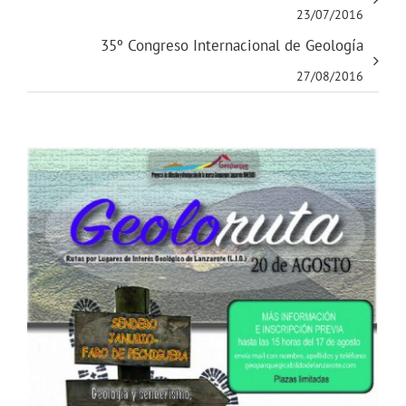
23/07/2016
35º Congreso Internacional de Geología
27/08/2016
Ver
imagen
más
grande