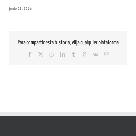
junio 28, 2016
Para compartir esta historia, elija cualquier plataforma
Facebook
X
Reddit
LinkedIn
Tumblr
Pinterest
Vk
Correo
electrónico