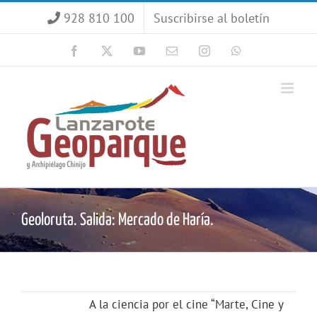
Saltar
928 810 100
Suscribirse al boletín
al
contenido
Facebook
X
YouTube
Correo
Instagram
WhatsApp
electrónico
Geoloruta. Salida: Mercado de Haría.
A la ciencia por el cine “Marte, Cine y