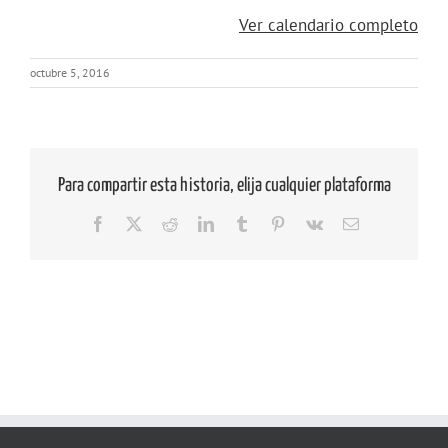
{title}
Ver calendario completo
octubre 5, 2016
Para compartir esta historia, elija cualquier plataforma
Facebook
X
Reddit
LinkedIn
Tumblr
Pinterest
Vk
Correo
electrónico