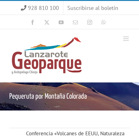
Saltar
928 810 100
Suscribirse al boletín
al
contenido
Facebook
X
YouTube
Correo
Instagram
WhatsApp
electrónico
Pequeruta por Montaña Colorada
Conferencia «Volcanes de EEUU, Naturaleza