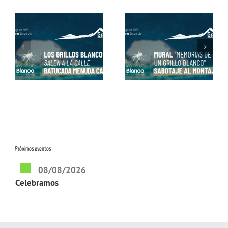
os
Mural «Memorias de
Conviértete en Grillo
un Grillo Blanco» con
Blanco con Alex Dorta
Matías Mata
Próximos eventos
08/08/2026
Celebramos