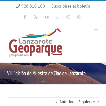
Saltar
928 810 100
Suscribirse al boletín
al
contenido
Facebook
X
YouTube
Correo
Instagram
WhatsApp
electrónico
VIII Edición de Muestra de Cine de Lanzarote
Anterior
Siguiente