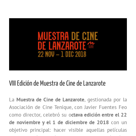
Ver
imagen
más
grande
VIII Edición de Muestra de Cine de Lanzarote
La
Muestra de Cine de Lanzarote
, gestionada por la
Asociación de Cine Tenique, con Javier Fuentes Feo
como director, celebró su o
ctava edición entre el 22
de noviembre y el 1 de diciembre de 2018
con un
objetivo principal: hacer visible aquellas películas