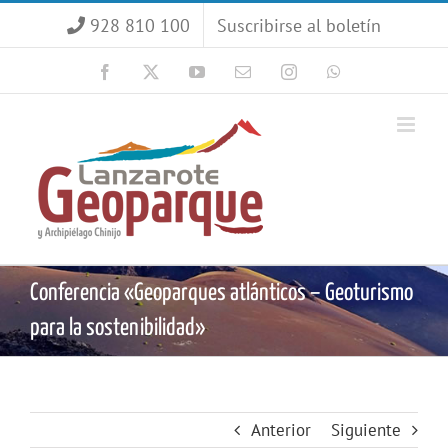
Saltar
928 810 100
Suscribirse al boletín
al
contenido
Facebook
X
YouTube
Correo
Instagram
WhatsApp
electrónico
Conferencia «Geoparques atlánticos – Geoturismo
para la sostenibilidad»
Anterior
Siguiente