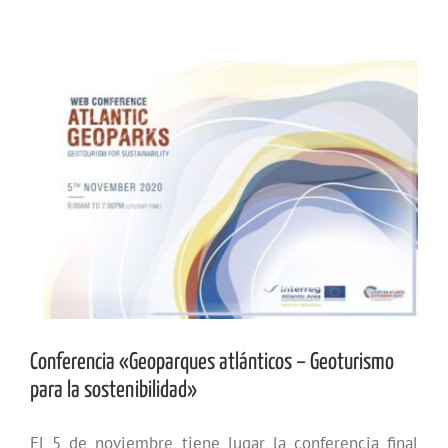
Ver
imagen
más
grande
Conferencia «Geoparques atlánticos – Geoturismo
para la sostenibilidad»
El 5 de noviembre tiene lugar la conferencia final