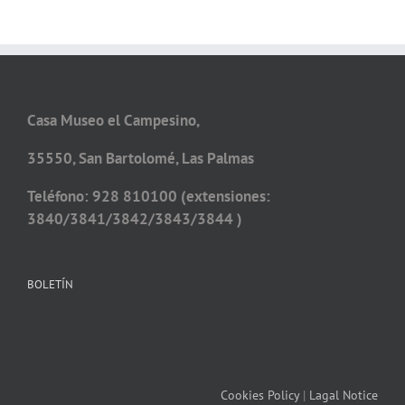
Casa Museo el Campesino,
35550, San Bartolomé, Las Palmas
Teléfono: 928 810100 (extensiones:
3840/3841/3842/3843/3844 )
BOLETÍN
Cookies Policy
|
Lagal Notice