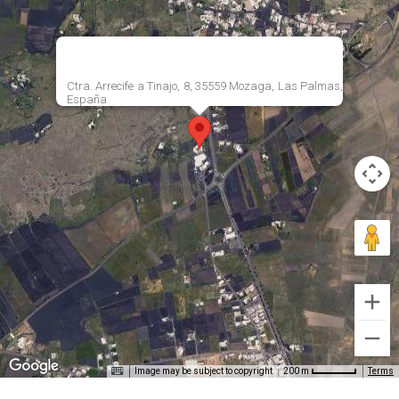
Ctra. Arrecife a Tinajo, 8, 35559 Mozaga, Las Palmas,
España
Image may be subject to copyright
Terms
200 m